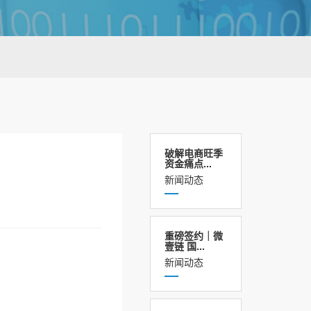
破解电商旺季
资金痛点...
新闻动态
重磅签约｜微
壹链 国...
新闻动态