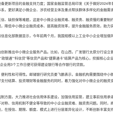
备更新项目的金融支持力度；国家金融监管总局印发《关于做好2024年
体系，更好满足小微企业、涉农经营主体及重点帮扶群体多样化的金融需
征信、缺担保等难题，这是中小微企业融资难、融资贵、融资慢的重要制
题，降低中小微企业融资成本、提高融资效率，提升金融服务质效，助力
信息化部数据显示，今年前两个月，我国规模以上工业中小企业增加值同比
构创新推出中小微企业服务产品。比如，在山西，广发银行太原分行设立
通”“政银通”“科信贷”等信贷产品和“捷算通卡”结算产品为核心，挖掘核心
，企业用3个工作日便可获得建设银行等合作银行的贷款。
、便利性和可得性。邮储银行研究员娄飞鹏表示，金融机构需要围绕中小
好支付结算、投资理财等金融服务的同时，着力强化对中小微企业的融资
机制方面，大力推进社会信用体系建设，加强信用监管，建立事前信用承
不对称、信用机制不健全等导致的中小企业融资难、融资贵问题。同时，
段，在授信、期限、额度、模式上进行分层差异化设计，不断创新丰富支