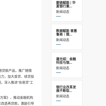
聚链赋能 | 华
夏银行重...
新闻动态
数据赋能 普惠
鲁商｜微...
新闻动态
屠光绍：金融
科技与银...
新闻动态
用贷款产品，推广随借
能力，加大首贷、续贷投
，深入推进“信易贷”工
银行业改革发
展不断取...
新闻动态
施方案》，推动金融机构
术改造再贷款，激励引导