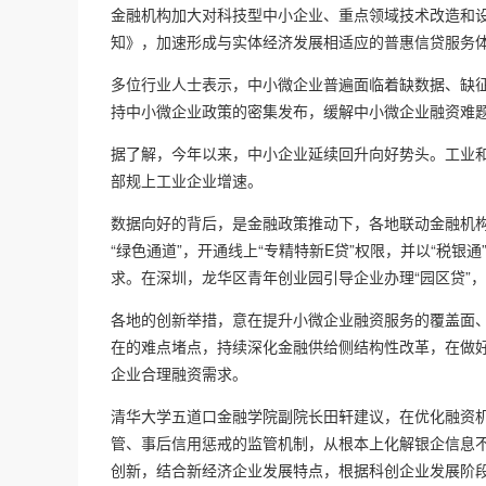
金融机构加大对科技型中小企业、重点领域技术改造和设
知》，加速形成与实体经济发展相适应的普惠信贷服务
多位行业人士表示，中小微企业普遍面临着缺数据、缺
持中小微企业政策的密集发布，缓解中小微企业融资难
据了解，今年以来，中小企业延续回升向好势头。工业和
部规上工业企业增速。
数据向好的背后，是金融政策推动下，各地联动金融机
“绿色通道”，开通线上“专精特新E贷”权限，并以“税银
求。在深圳，龙华区青年创业园引导企业办理“园区贷”
各地的创新举措，意在提升小微企业融资服务的覆盖面
在的难点堵点，持续深化金融供给侧结构性改革，在做
企业合理融资需求。
清华大学五道口金融学院副院长田轩建议，在优化融资
管、事后信用惩戒的监管机制，从根本上化解银企信息
创新，结合新经济企业发展特点，根据科创企业发展阶